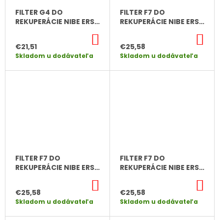
M
FILTER G4 DO
FILTER F7 DO
E
REKUPERÁCIE NIBE ERS
REKUPERÁCIE NIBE ERS
S40
20
DO
DO
FILTER
KOŠÍKA
KO
€21,51
€25,58
G4
DO
Skladom u dodávateľa
Skladom u dodávateľa
REKUPERÁCIE
NIBE
ERS
20
€21,51
FILTER F7 DO
FILTER F7 DO
REKUPERÁCIE NIBE ERS
REKUPERÁCIE NIBE ERS
S10/ ERS 10
S40
DO
DO
KOŠÍKA
KO
€25,58
€25,58
Skladom u dodávateľa
Skladom u dodávateľa