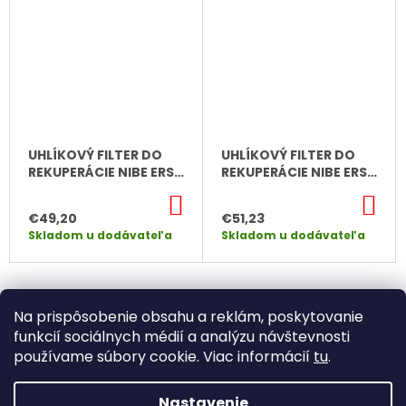
UHLÍKOVÝ FILTER DO
UHLÍKOVÝ FILTER DO
REKUPERÁCIE NIBE ERS
REKUPERÁCIE NIBE ERS
S40
S10/ ERS 10
DO
DO
KOŠÍKA
KO
€49,20
€51,23
Skladom u dodávateľa
Skladom u dodávateľa
8
položiek celkom
O
Na prispôsobenie obsahu a reklám, poskytovanie
V
L
funkcií sociálnych médií a analýzu návštevnosti
Á
používame súbory cookie. Viac informácií
tu
.
D
A
Nastavenie
C