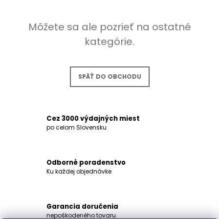
Á
J
Môžete sa ale pozrieť na ostatné
S
kategórie.
Ť
?
SPÄŤ DO OBCHODU
HĽADAŤ
Cez 3000 výdajných miest
po celom Slovensku
O
D
Odborné poradenstvo
P
Ku každej objednávke
O
R
Ú
Garancia doručenia
Č
nepoškodeného tovaru
A