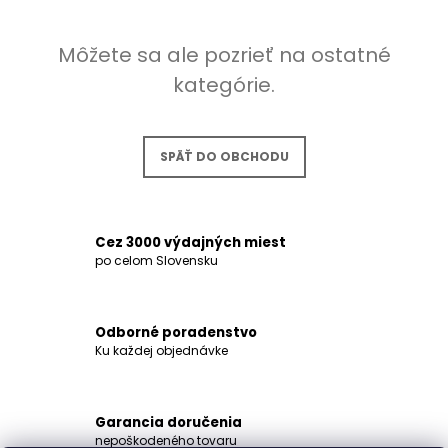
Á
J
Môžete sa ale pozrieť na ostatné
S
kategórie.
Ť
?
SPÄŤ DO OBCHODU
HĽADAŤ
Cez 3000 výdajných miest
po celom Slovensku
O
D
Odborné poradenstvo
P
Ku každej objednávke
O
R
Ú
Garancia doručenia
Č
nepoškodeného tovaru
A